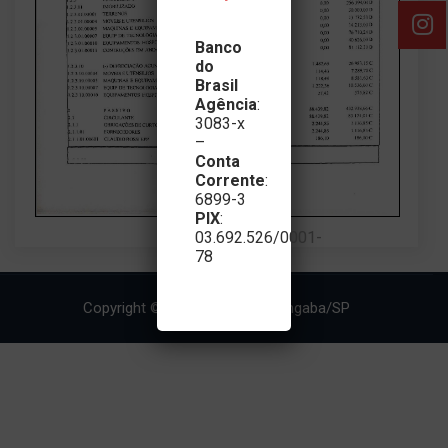
Banco
do
Brasil
Agência
:
3083-x
–
Conta
Corrente
:
6899-3
PIX
:
03.692.526/0001-
78
Copyright © 2026 APAE - Morungaba/SP